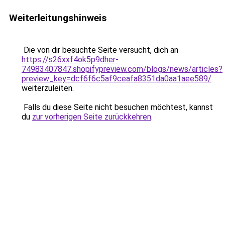
Weiterleitungshinweis
Die von dir besuchte Seite versucht, dich an
https://s26xxf4ok5p9dher-
74983407847.shopifypreview.com/blogs/news/articles?
preview_key=dcf6f6c5af9ceafa8351da0aa1aee589/
weiterzuleiten.
Falls du diese Seite nicht besuchen möchtest, kannst
du
zur vorherigen Seite zurückkehren
.