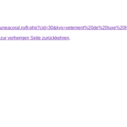
nsiuneacoral.ro/fr.php?cid=30&kys=vetement%20de%20luxe%
u
zur vorherigen Seite zurückkehren
.