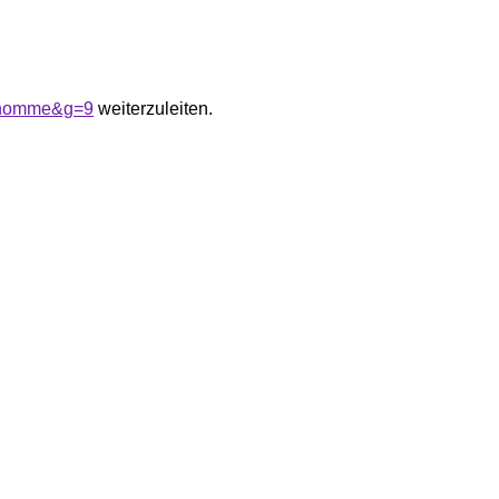
20homme&g=9
weiterzuleiten.