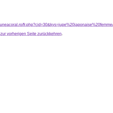
nsiuneacoral.ro/fr.php?cid=30&kys=jupe%20japonaise%20femm
u
zur vorherigen Seite zurückkehren
.