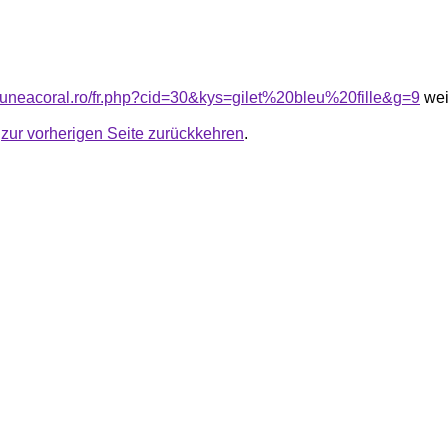
siuneacoral.ro/fr.php?cid=30&kys=gilet%20bleu%20fille&g=9
wei
u
zur vorherigen Seite zurückkehren
.