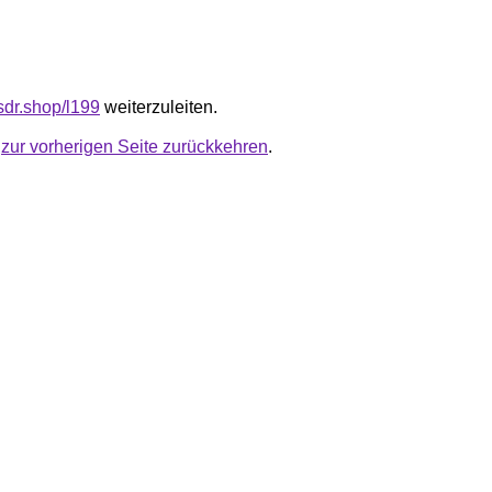
fsdr.shop/l199
weiterzuleiten.
u
zur vorherigen Seite zurückkehren
.