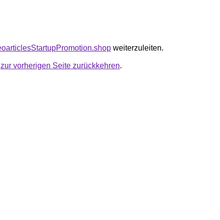
seoarticlesStartupPromotion.shop
weiterzuleiten.
u
zur vorherigen Seite zurückkehren
.